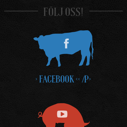
FÖLJ OSS!
> FACEBOOK << /P>